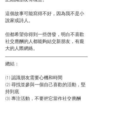
正結識朋友有機會。
這個故事可能寫得不好，因為我不是小
說家或詩人。
但都希望你得到一些啓發，明白不喜歡
社交應酬的人都能夠結交新朋友，有龐
大的人際網絡。
總結：
(1) 認識朋友需要心機和時間
(2) 尋找並參與一個自己喜歡的活動，堅
持到底
(3) 專注活動，不要把它當作社交應酬
(4) 慢慢來，不要強迫自己做一些你不喜
歡的事情
(5) 抓緊真正結識認識朋友的那些溝通機
會